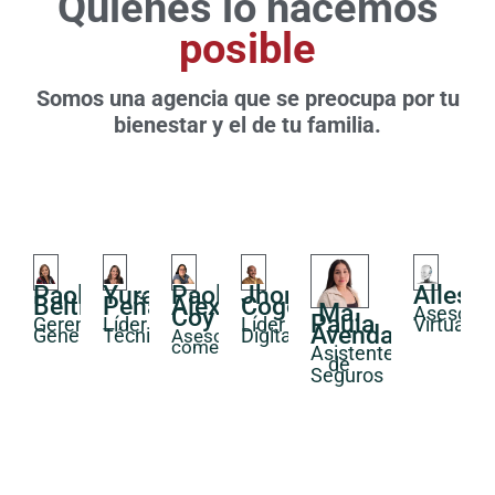
Quiénes lo hacemos
posible
Somos una agencia que se preocupa por tu
bienestar y el de tu familia.
Paola
Yurany
Paola
Jhony
AllesB
Beltran
Peña
Alexandra
Cogollo
Ma.
Asesor
Coy
Paula
Gerente
Líder
Líder
Virtual
Avendaño
General
Técnica
Digital
Asesora
comercial
Asistente
de
Seguros