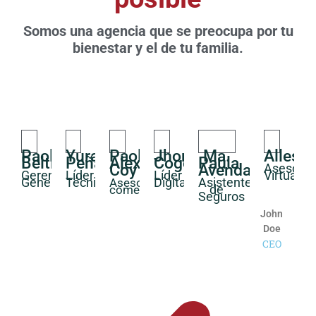
Somos una agencia que se preocupa por tu
bienestar y el de tu familia.
Paola
Yurany
Paola
Jhony
Ma.
AllesB
Beltran
Peña
Alexandra
Cogollo
Paula
Asesor
Coy
Avendaño
Gerente
Líder
Líder
Virtual
General
Técnica
Digital
Asistente
Asesora
de
comercial
Seguros
John
Doe
CEO