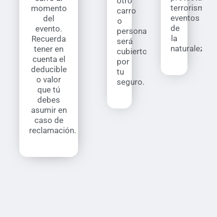
otro
terrorismo,
momento
carro
eventos
del
o
de
evento.
persona
la
Recuerda
será
naturaleza.
tener en
cubierto
cuenta el
por
deducible
tu
o valor
seguro.
que tú
debes
asumir en
caso de
reclamación.