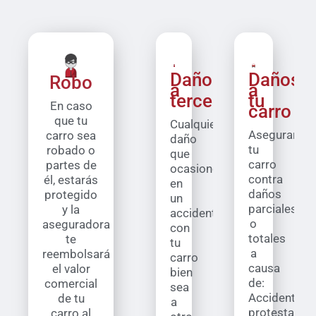
Daños
Daños
Robo
a
a
terceros
tu
En caso
carro
que tu
Cualquier
Asegurarás
carro sea
daño
tu
robado o
que
carro
partes de
ocasiones
contra
él, estarás
en
daños
protegido
un
parciales
y la
accidente
o
aseguradora
con
totales
te
tu
a
reembolsará
carro
causa
el valor
bien
de:
comercial
sea
Accidentes,
de tu
a
protestas,
carro al